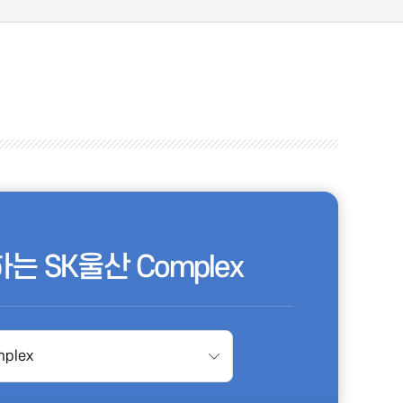
는 SK울산 Complex
plex