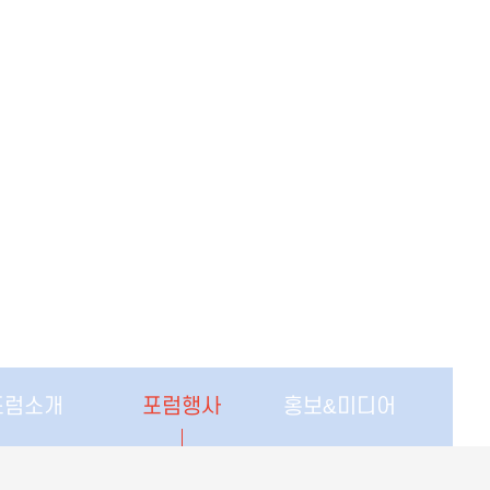
포럼소개
포럼행사
홍보&미디어