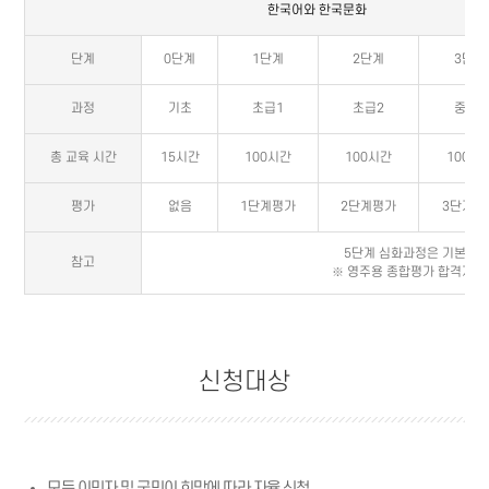
한국어와 한국문화
단계
0단계
1단계
2단계
3단계
과정
기초
초급1
초급2
중급1
총 교육 시간
15시간
100시간
100시간
100시
평가
없음
1단계평가
2단계평가
3단계평
5단계 심화과정은 기본과정
참고
※ 영주용 종합평가 합격자는
신청대상
모든 이민자 및 국민이 희망에 따라 자율 신청