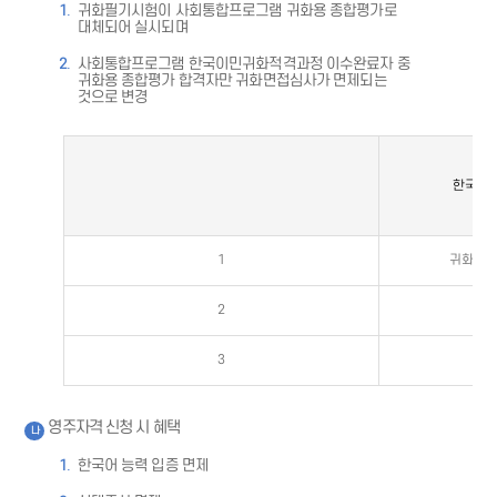
귀화필기시험이 사회통합프로그램 귀화용 종합평가로
대체되어 실시되며
사회통합프로그램 한국이민귀화적격과정 이수완료자 중
귀화용 종합평가 합격자만 귀화면접심사가 면제되는
것으로 변경
한국이민
1
귀화신청
2
3
영주자격 신청 시 혜택
나
한국어 능력 입증 면제