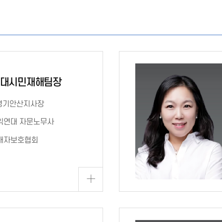
중대시민재해팀장
 경기안산지사장
권익연대 자문노무사
재해자보호협회