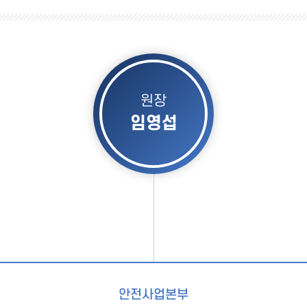
원장
임영섭
안전사업본부