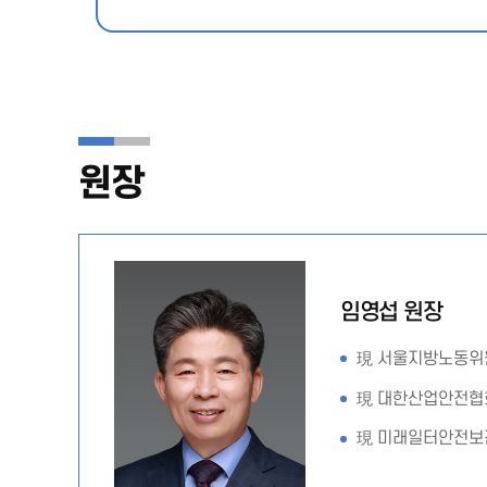
원장
임영섭 원장
現 서울지방노동위
現 대한산업안전협
現 미래일터안전보