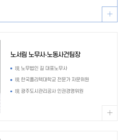
노서림 노무사-노동사건팀장
現 노무법인 길 대표노무사
現 한국폴리텍대학교 전문가 자문위원
現 광주도시관리공사 인권경영위원