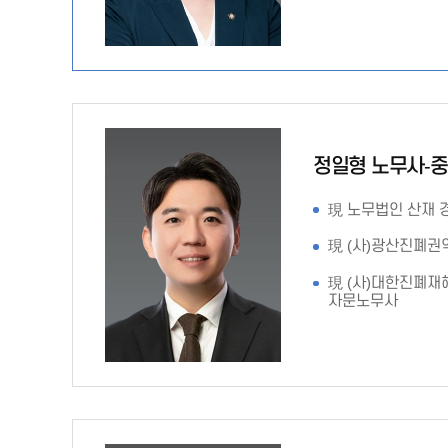
정일형 노무사-
現 노무법인 산재
現 (사)광산진폐
現 (사)대한진폐
자문노무사