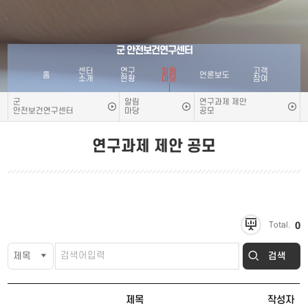
군 안전보건연구센터
센터
연구
알림
고객
홈
언론보도
소개
현황
마당
참여
군
알림
연구과제 제안
안전보건연구센터
마당
공모
연구과제 제안 공모
0
Total.
검색
제목
작성자