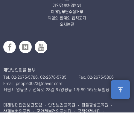
개인정보처리방침
이메일무단수집거부
책임의 한계와 법적고지
오시는길
재단법인피플 본부
Tel. 02-2675-5786, 02-2678-5785
Fax. 02-2675-5806
Email. people3023@naver.com
서울시 영등포구 선유로 28길 6 (양평동 1가 89-16) 노무빌딩 5층
미래일터안전보건포럼 · 안전보건교육원 · 피플평생교육원 ·
산재보험연구원 · 군안전보건연구센터 · 공정안전센터 ·
국민취업지원제도
서울시 영등포구 선유로 28길 6 (양평동 1가 89-16) 노무빌딩
402호 · 403호 · 501호 · 502호