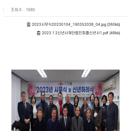
조회수 : 1685
2023시무식20230104_190352038_04.jpg [360kb]
2023.1.2신년사재단법인피플신년사1.pdf [48kb]