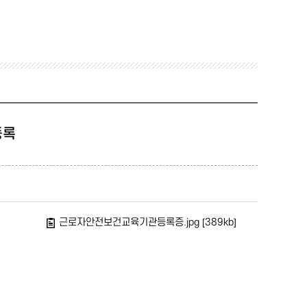
등록
근로자안전보건교육기관등록증.jpg [389kb]