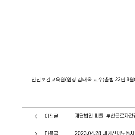
안전보건교육원(원장 김태옥 교수)출범 22년 
재단법인 피플, 부천근로자건강센
이전글
2023.04.28 세계산재노
다음글